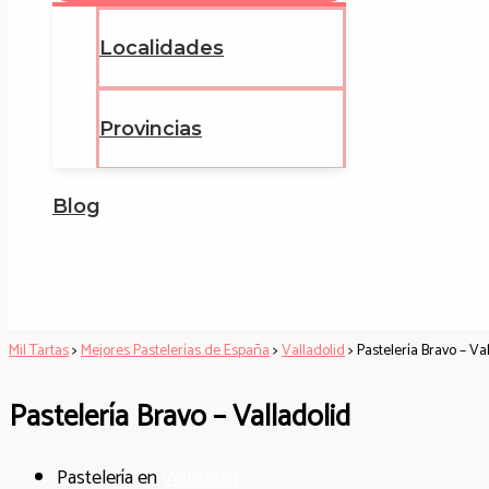
Localidades
Provincias
Blog
Mil Tartas
>
Mejores Pastelerías de España
>
Valladolid
>
Pastelería Bravo – Va
Pastelería Bravo – Valladolid
Pastelería en
Valladolid