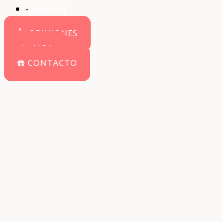
-
Valladolid
👍 OPINIONES
📌 MAPA
☎️ CONTACTO