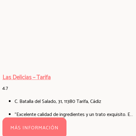
Las Delicias – Tarifa
4.7
C. Batalla del Salado, 31, 11380 Tarifa, Cádiz
"Excelente calidad de ingredientes y un trato exquisito. El café portugués buenísimo. Me quedo con su maravillosa y enorme tostada de huevos revueltos y verduras. Ubicación muy céntrico. Nos veremos allí el próximo año sin dudar."
MÁS INFORMACIÓN