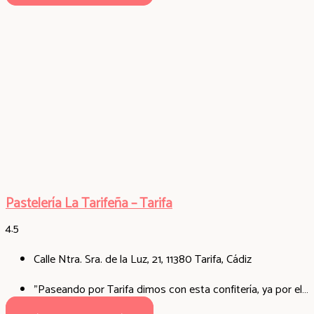
Pastelería La Tarifeña – Tarifa
4.5
Calle Ntra. Sra. de la Luz, 21, 11380 Tarifa, Cádiz
"Paseando por Tarifa dimos con esta confitería, ya por el olor te dan ganas de entrar, tiene muchos dulces a elegir además de bizcochos, tartas y etc... El chico que nos atendió un encanto, pillamos una bandeja con uno pocos. La tarta de tres chocolates espectacular. Muy recomendable."