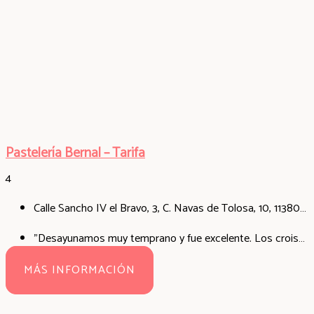
Pastelería Bernal – Tarifa
4
Calle Sancho IV el Bravo, 3, C. Navas de Tolosa, 10, 11380 Tarifa, Cádiz
"Desayunamos muy temprano y fue excelente. Los croissant de semillas son increíbles calientes, recién horneados. El café de calidad y con opciones de leche vegetales. El lugar es súper bonito y muy bien decorado. Súper recomendado!!! La atención excelente❤️"
MÁS INFORMACIÓN