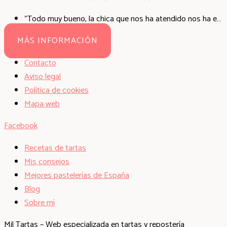
"Todo muy bueno, la chica que nos ha atendido nos ha explicado todo maravillosamente cada ingrediente y si elaboración la cual es libre de gluten y con buenos productos. El rollito de salmón tiene una pinta deliciosa. Nosotros hemos probado todas las cookies que tienen!! Tiene dulces veganos también. El café está muy bueno, para mi gusto un poco pequeño, pero es algo personal. Os doy un 10! Recomendadisimo."
MÁS INFORMACIÓN
Contacto
Aviso legal
Política de cookies
Mapa web
Facebook
Recetas de tartas
Mis consejos
Mejores pastelerías de España
Blog
Sobre mí
Mil Tartas – Web especializada en tartas y repostería