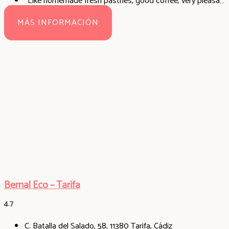
"Like homemade fresh pastries, good coffee, very pleasant and helpful service! We will be coming back for sure!"
MÁS INFORMACIÓN
Bernal Eco – Tarifa
4.7
C. Batalla del Salado, 58, 11380 Tarifa, Cádiz