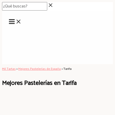
MAIN
Ir
¿Qué
Main
Main
MENU
al
buscas?
Menu
Menu
contenido
Mil Tartas
>
Mejores Pastelerías de España
>
Tarifa
Mejores Pastelerías en Tarifa